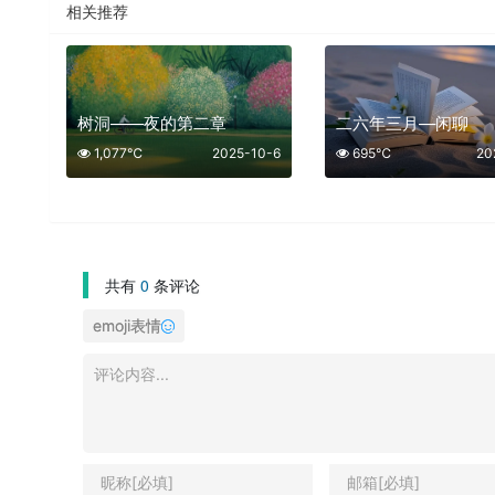
相关推荐
树洞——夜的第二章
二六年三月—闲聊
1,077℃
2025-10-6
695℃
20
共有
0
条评论
emoji表情