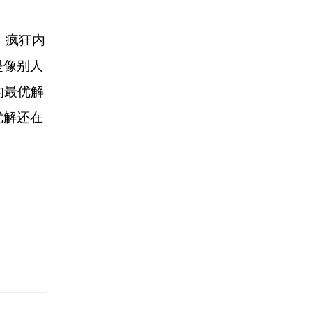
，疯狂内
是像别人
的最优解
优解还在
。