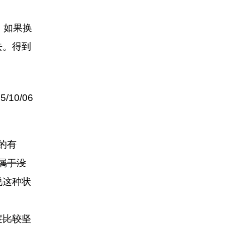
。如果换
去。得到
/10/06
的有
属于没
说这种状
度比较坚