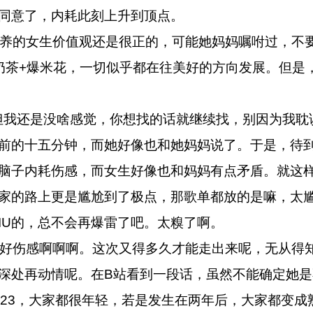
同意了，内耗此刻上升到顶点。
的女生价值观还是很正的，可能她妈妈嘱咐过，不
奶茶+爆米花，一切似乎都在往美好的方向发展。但是
我还是没啥感觉，你想找的话就继续找，别因为我耽误
前的十五分钟，而她好像也和她妈妈说了。于是，待
脑子内耗伤感，而女生好像也和妈妈有点矛盾。就这
家的路上更是尴尬到了极点，那歌单都放的是嘛，太
IU的，总不会再爆雷了吧。太糗了啊。
伤感啊啊啊。这次又得多久才能走出来呢，无从得
深处再动情呢。
在B站看到一段话，虽然不能确定她是
她23，大家都很年轻，若是发生在两年后，大家都变成