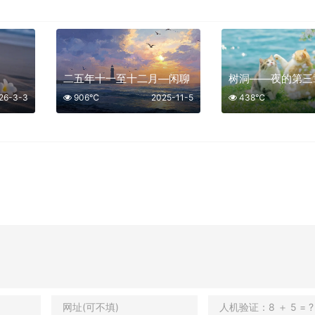
二五年十一至十二月—闲聊
树洞——夜的第三
26-3-3
906℃
2025-11-5
438℃