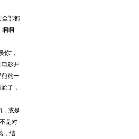
要全部都
，啊啊
你”，
到电影开
样煎熬一
尴尬了，
知，或是
不是对
熟，结