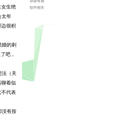
杂谈有感
生女生绝
软件相关
会太年
那边很积
结婚的刺
久了吧，
想法（关
后聊着似
这不代表
却没有按