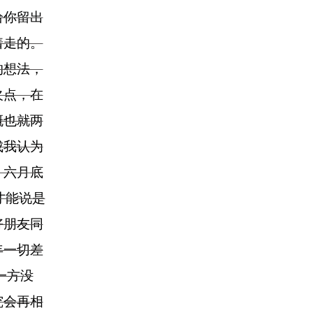
给你留出
着走的。
的想法，
欠点，在
概也就两
成我认为
，六月底
才能说是
好朋友同
年一切差
一方没
究会再相