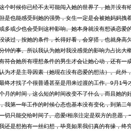
这个时候你已经不太可能闯入她的世界了，她并没有
但是也能感受到她的强势，女生一定是会被她妈妈拽
或多或少也会受到这种影响。她本身就没有想谈恋爱
没谈过，按她的条件，长得好看，会穿搭，也就身高
分钟的事。所以我认为她对我没感觉的影响力占比大
有符合她所有理想条件的男生才会让她心动，还有一
认为才是主导因素（她现在没有恋爱的想法）。此外
最终才找了个很普通甚至是用来过渡的工作。9月1号
个月的时间，这么短的时间改变不了什么，而且她的
，我第一年工作的时候心态也基本没有变化，到第二
一切只能交给时间了。恋爱/相亲注定是双方的意愿，
我还是想抱有一丝幻想，毕竟如果我们真的有缘，终